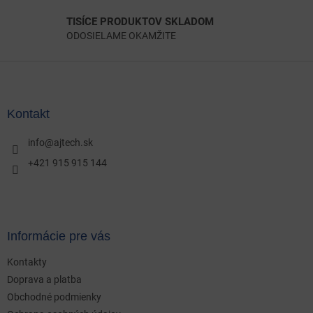
TISÍCE PRODUKTOV SKLADOM
ODOSIELAME OKAMŽITE
Z
á
p
ä
Kontakt
t
i
info
@
ajtech.sk
e
+421 915 915 144
Informácie pre vás
Kontakty
Doprava a platba
Obchodné podmienky