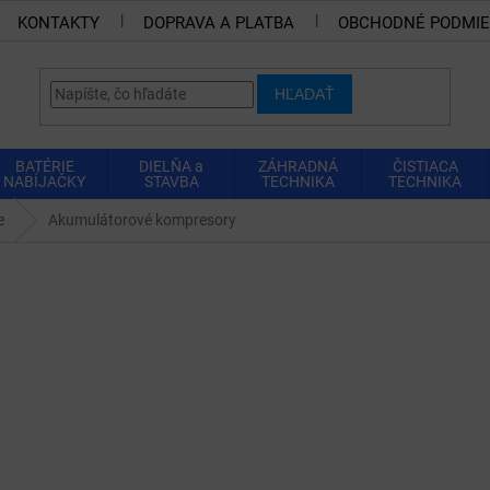
KONTAKTY
DOPRAVA A PLATBA
OBCHODNÉ PODMI
HĽADAŤ
BATÉRIE
DIELŇA a
ZÁHRADNÁ
ČISTIACA
NABÍJAČKY
STAVBA
TECHNIKA
TECHNIKA
e
Akumulátorové kompresory