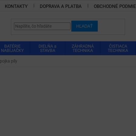
KONTAKTY
DOPRAVA A PLATBA
OBCHODNÉ PODMI
HĽADAŤ
BATÉRIE
DIELŇA a
ZÁHRADNÁ
ČISTIACA
NABÍJAČKY
STAVBA
TECHNIKA
TECHNIKA
pojka píly