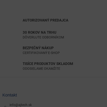
AUTORIZOVANÝ PREDAJCA
30 ROKOV NA TRHU
DÔVERUJTE ODBORNÍKOM
BEZPEČNÝ NÁKUP
CERTIFIKOVANÝ E-SHOP
TISÍCE PRODUKTOV SKLADOM
ODOSIELAME OKAMŽITE
Z
á
p
ä
Kontakt
t
i
info
@
ajtech.sk