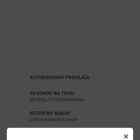
AUTORIZOVANÝ PREDAJCA
30 ROKOV NA TRHU
DÔVERUJTE ODBORNÍKOM
BEZPEČNÝ NÁKUP
CERTIFIKOVANÝ E-SHOP
TISÍCE PRODUKTOV SKLADOM
×