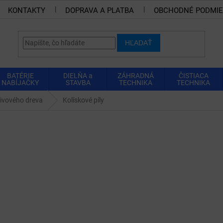
KONTAKTY
DOPRAVA A PLATBA
OBCHODNÉ PODMI
HĽADAŤ
BATÉRIE
DIELŇA a
ZÁHRADNÁ
ČISTIACA
NABÍJAČKY
STAVBA
TECHNIKA
TECHNIKA
livového dreva
Kolískové píly