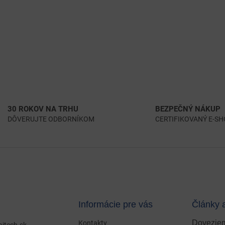
30 ROKOV NA TRHU
BEZPEČNÝ NÁKUP
DÔVERUJTE ODBORNÍKOM
CERTIFIKOVANÝ E-S
Informácie pre vás
Články 
Doveziem
Kontakty
ajtech.sk