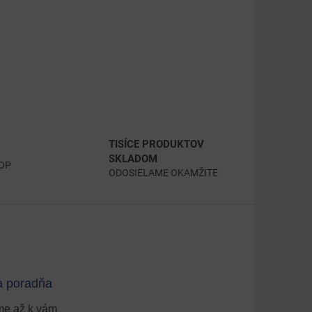
TISÍCE PRODUKTOV
SKLADOM
HOP
ODOSIELAME OKAMŽITE
a poradňa
e až k vám