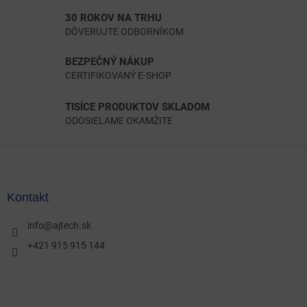
30 ROKOV NA TRHU
DÔVERUJTE ODBORNÍKOM
BEZPEČNÝ NÁKUP
CERTIFIKOVANÝ E-SHOP
TISÍCE PRODUKTOV SKLADOM
ODOSIELAME OKAMŽITE
Z
á
p
ä
Kontakt
t
i
info
@
ajtech.sk
e
+421 915 915 144