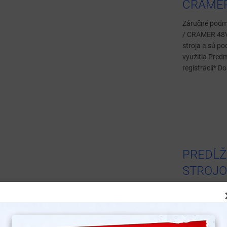
CRAMER
Záručné podm
/ CRAMER 48V 
stroja a sú p
využitia Pred
registrácii* Do
PREDĹŽ
STROJO
Vaša istota a 
dokument defi
potrebné na up
roky na produ