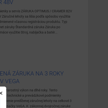
 48V
ienky a servis ZÁRUKA OPTIMUS / CRAMER 82V
Záručné lehoty sa líšia podľa spôsobu využitia
odmienené včasnou registráciou produktu. Typ
met záruky Štandardná záruka Záruka po
máce využitie Stroj, nabíjačka a batér...
ENÁ ZÁRUKA NA 3 ROKY
V VEGA
bezstarostný výkon na dlhé roky. Tento
×
nuje technické a prevádzkové podmienky
latnenie predĺženej záručnej lehoty na celkové 3
kty značky VeGA. K zákonnej dvojročnej záruke