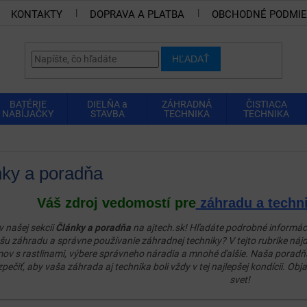
KONTAKTY
DOPRAVA A PLATBA
OBCHODNÉ PODMI
HĽADAŤ
BATÉRIE
DIELŇA a
ZÁHRADNÁ
ČISTIACA
NABÍJAČKY
STAVBA
TECHNIKA
TECHNIKA
ky a poradňa
Váš zdroj vedomostí pre
záhradu a techn
 v našej sekcii
Články a poradňa
na ajtech.sk! Hľadáte podrobné informácie
šu záhradu a správne používanie záhradnej techniky? V tejto rubrike nájde
ov s rastlinami, výbere správneho náradia a mnohé ďalšie. Naša poradň
pečiť, aby vaša záhrada aj technika boli vždy v tej najlepšej kondícii. 
svet!