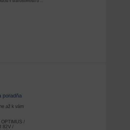
úciu v starostlivosti o ...
a poradňa
e až k vám
OPTIMUS /
82V /