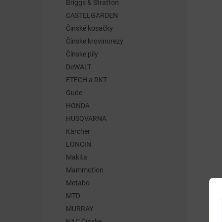
Briggs & Stratton
CASTELGARDEN
Činské kosačky
Čínske krovinorezy
Čínske píly
DeWALT
ETECH a RKT
Gude
HONDA
HUSQVARNA
Kärcher
LONCIN
Makita
Mammotion
Metabo
MTD
MURRAY
NAC Čínske