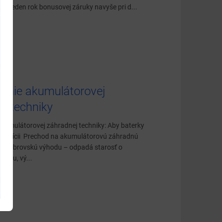
ík jeden rok bonusovej záruky navyše pri d...
anie akumulátorovej
j techniky
kumulátorovej záhradnej techniky: Aby baterky
v kondícii Prechod na akumulátorovú záhradnú
áša obrovskú výhodu – odpadá starosť o
nzínu, vý...