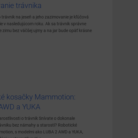
anie trávnika
o trávnik na jeseň a jeho zazimovanie je kľúčová
ie v nasledujúcom roku. Ak sa trávnik správne
ije zimu bez väčšej ujmy a na jar bude opäť krásne
ké kosačky Mammotion:
 AWD a YUKA
arostlivosti o trávnik Snívate o dokonale
vniku bez námahy a starostí? Robotické
otion, s modelmi ako LUBA 2 AWD a YUKA,