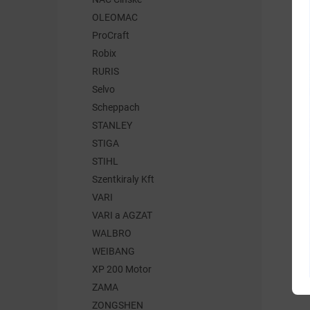
OLEOMAC
ProCraft
Robix
RURIS
Selvo
Scheppach
STANLEY
STIGA
STIHL
Szentkiraly Kft
VARI
VARI a AGZAT
WALBRO
WEIBANG
XP 200 Motor
ZAMA
ZONGSHEN