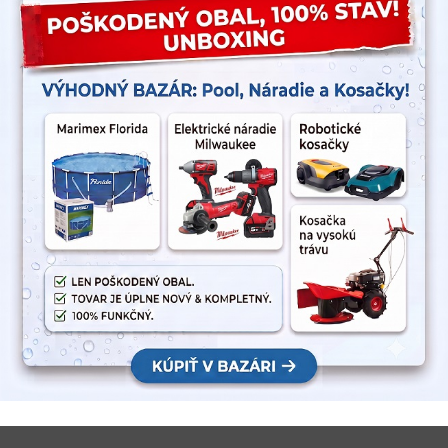
získava zákazn
Zazimov
záhradne
Zazimovanie a
prežili zimu 
techniku prin
stabilizáciu be