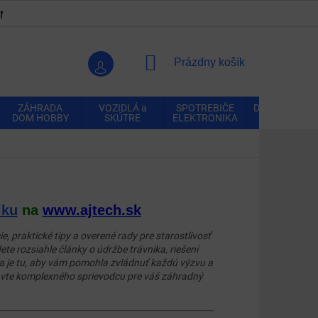
ENKY
OCHRANA OSOBNÝCH ÚDAJOV
VRÁTENIE A REK
NÁKUPNÝ
Prázdny košík
KOŠÍK
ZÁHRADA
VOZIDLÁ a
SPOTREBIČE
DOMÁCNOSŤ
DOM HOBBY
SKÚTRE
ELEKTRONIKA
iku
na
www.ajtech.sk
, praktické tipy a overené rady pre starostlivosť
te rozsiahle články o údržbe trávnika, riešení
a je tu, aby vám pomohla zvládnuť každú výzvu a
Objavte komplexného sprievodcu pre váš záhradný