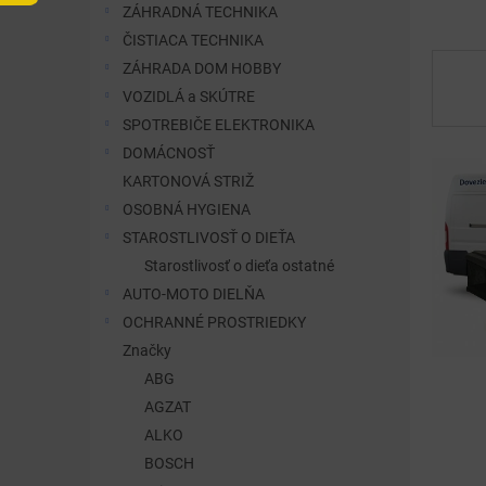
ZÁHRADNÁ TECHNIKA
ČISTIACA TECHNIKA
ZÁHRADA DOM HOBBY
VOZIDLÁ a SKÚTRE
SPOTREBIČE ELEKTRONIKA
DOMÁCNOSŤ
V
KARTONOVÁ STRIŽ
ý
OSOBNÁ HYGIENA
p
STAROSTLIVOSŤ O DIEŤA
i
s
Starostlivosť o dieťa ostatné
č
AUTO-MOTO DIELŇA
l
OCHRANNÉ PROSTRIEDKY
á
Značky
n
ABG
k
o
AGZAT
v
ALKO
BOSCH