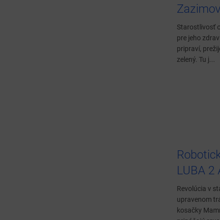
Zazimov
Starostlivosť 
pre jeho zdrav
pripraví, prež
zelený. Tu j...
Robotic
LUBA 2
Revolúcia v st
upravenom trá
kosačky Mamm