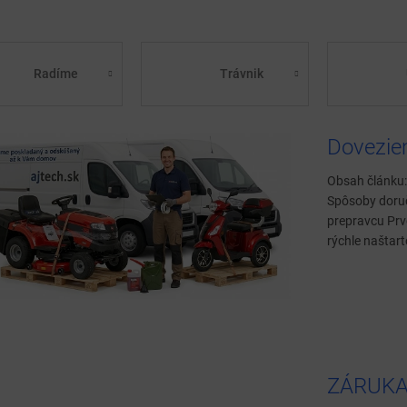
Radíme
Trávnik
Dovezie
Obsah článku:
Spôsoby doruče
prepravcu Pr
rýchle naštart
ZÁRUKA