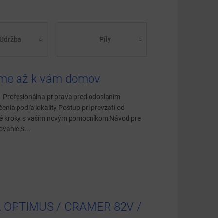
Údržba
Píly
me až k vám domov
 Profesionálna príprava pred odoslaním
nia podľa lokality Postup pri prevzatí od
vé kroky s vaším novým pomocníkom Návod pre
ovanie S...
 OPTIMUS / CRAMER 82V /