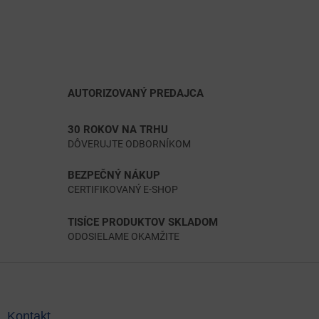
AUTORIZOVANÝ PREDAJCA
30 ROKOV NA TRHU
DÔVERUJTE ODBORNÍKOM
BEZPEČNÝ NÁKUP
CERTIFIKOVANÝ E-SHOP
TISÍCE PRODUKTOV SKLADOM
ODOSIELAME OKAMŽITE
Z
á
p
ä
Kontakt