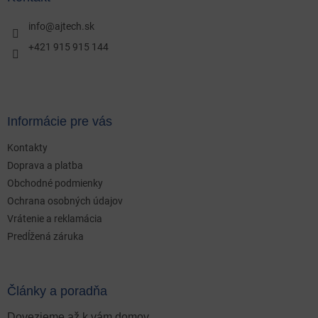
t
i
info
@
ajtech.sk
e
+421 915 915 144
Informácie pre vás
Kontakty
Doprava a platba
Obchodné podmienky
Ochrana osobných údajov
Vrátenie a reklamácia
Predĺžená záruka
Články a poradňa
Dovezieme až k vám domov