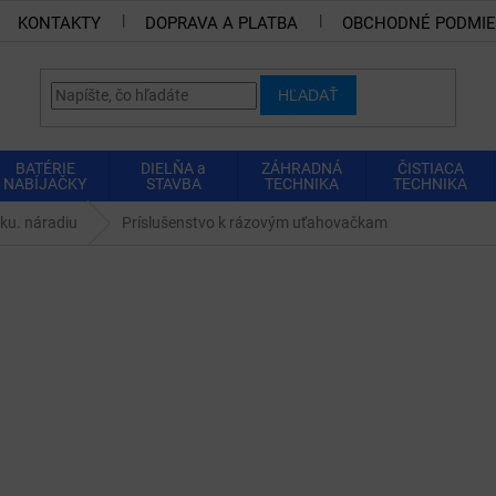
KONTAKTY
DOPRAVA A PLATBA
OBCHODNÉ PODMI
HĽADAŤ
BATÉRIE
DIELŇA a
ZÁHRADNÁ
ČISTIACA
NABÍJAČKY
STAVBA
TECHNIKA
TECHNIKA
aku. náradiu
Príslušenstvo k rázovým uťahovačkam