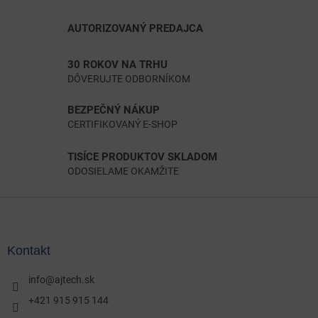
AUTORIZOVANÝ PREDAJCA
30 ROKOV NA TRHU
DÔVERUJTE ODBORNÍKOM
BEZPEČNÝ NÁKUP
CERTIFIKOVANÝ E-SHOP
TISÍCE PRODUKTOV SKLADOM
ODOSIELAME OKAMŽITE
Z
á
p
ä
Kontakt
t
i
info
@
ajtech.sk
e
+421 915 915 144