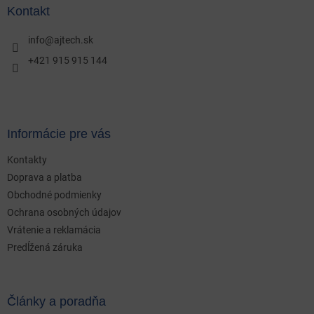
ä
Kontakt
t
i
info
@
ajtech.sk
e
+421 915 915 144
Informácie pre vás
Kontakty
Doprava a platba
Obchodné podmienky
Ochrana osobných údajov
Vrátenie a reklamácia
Predĺžená záruka
Články a poradňa