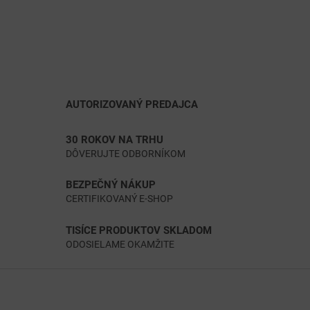
AUTORIZOVANÝ PREDAJCA
30 ROKOV NA TRHU
DÔVERUJTE ODBORNÍKOM
BEZPEČNÝ NÁKUP
CERTIFIKOVANÝ E-SHOP
TISÍCE PRODUKTOV SKLADOM
ODOSIELAME OKAMŽITE
Z
á
p