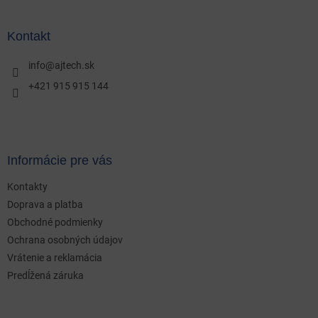
á
p
ä
Kontakt
t
i
info
@
ajtech.sk
e
+421 915 915 144
Informácie pre vás
Kontakty
Doprava a platba
Obchodné podmienky
Ochrana osobných údajov
Vrátenie a reklamácia
Predĺžená záruka