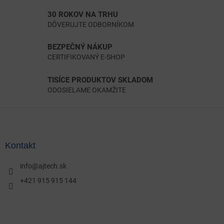
30 ROKOV NA TRHU
DÔVERUJTE ODBORNÍKOM
BEZPEČNÝ NÁKUP
CERTIFIKOVANÝ E-SHOP
TISÍCE PRODUKTOV SKLADOM
ODOSIELAME OKAMŽITE
Z
á
p
ä
Kontakt
t
i
info
@
ajtech.sk
e
+421 915 915 144