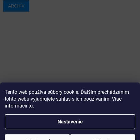
ARCHÍV
Tento web používa súbory cookie. Ďalším prechádzaním
tohto webu vyjadrujete súhlas s ich používaním. Viac
informácií
tu
.
Vytvoril Shoptet
Nastavenie
Copyright 2026
ajtech
. Všetky práva vyhradené.
Upraviť