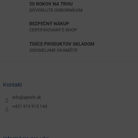
30 ROKOV NA TRHU
DÔVERUJTE ODBORNÍKOM
BEZPEČNÝ NÁKUP
CERTIFIKOVANÝ E-SHOP
TISÍCE PRODUKTOV SKLADOM
ODOSIELAME OKAMŽITE
Z
á
p
ä
Kontakt
t
i
info
@
ajtech.sk
e
+421 915 915 144