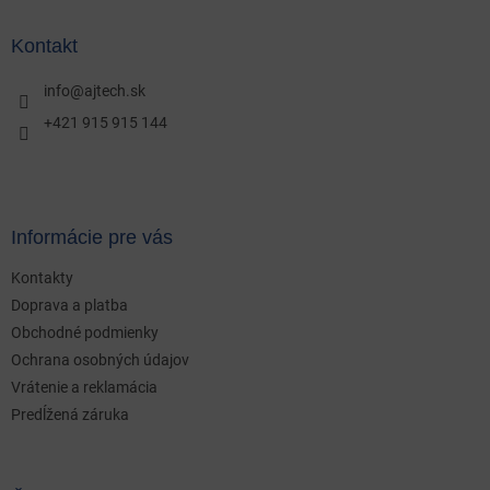
p
ä
Kontakt
t
i
info
@
ajtech.sk
e
+421 915 915 144
Informácie pre vás
Kontakty
Doprava a platba
Obchodné podmienky
Ochrana osobných údajov
Vrátenie a reklamácia
Predĺžená záruka