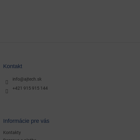
Z
á
p
ä
Kontakt
t
i
info
@
ajtech.sk
e
+421 915 915 144
Informácie pre vás
Kontakty