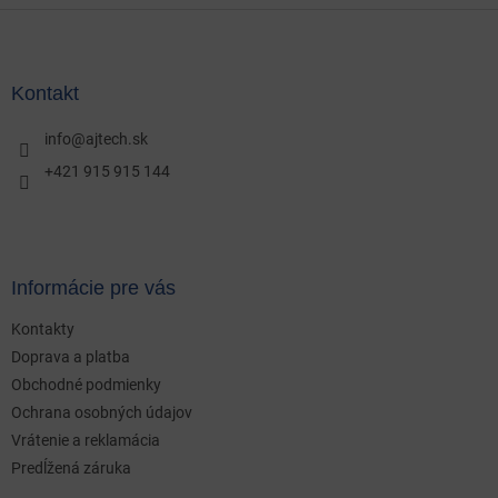
Z
á
p
ä
Kontakt
t
i
info
@
ajtech.sk
e
+421 915 915 144
Informácie pre vás
Kontakty
Doprava a platba
Obchodné podmienky
Ochrana osobných údajov
Vrátenie a reklamácia
Predĺžená záruka