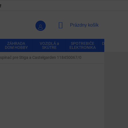
ENKY
OCHRANA OSOBNÝCH ÚDAJOV
VRÁTENIE A REK
NÁKUPNÝ
Prázdny košík
KOŠÍK
ZÁHRADA
VOZIDLÁ a
SPOTREBIČE
DOMÁCNOSŤ
DOM HOBBY
SKÚTRE
ELEKTRONIKA
spínač pre Stiga a Castelgarden 118450067/0