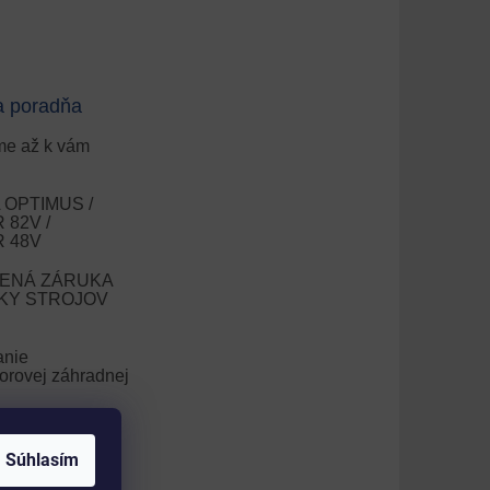
a poradňa
e až k vám
OPTIMUS /
82V /
 48V
ENÁ ZÁRUKA
OKY STROJOV
anie
orovej záhradnej
nie trávnika
Súhlasím
V