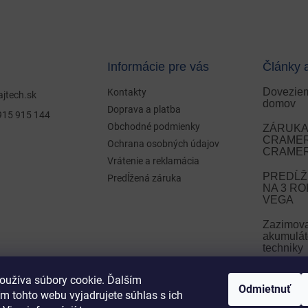
Informácie pre vás
Články 
Doveziem
Kontakty
ajtech.sk
domov
Doprava a platba
915 915 144
Obchodné podmienky
ZÁRUKA 
CRAMER 
Ochrana osobných údajov
CRAMER
Vrátenie a reklamácia
PREDĹŽ
Predĺžená záruka
NA 3 R
VEGA
Zazimov
akumulát
techniky
Zazimova
oužíva súbory cookie. Ďalším
Odmietnuť
m tohto webu vyjadrujete súhlas s ich
ARCHÍ