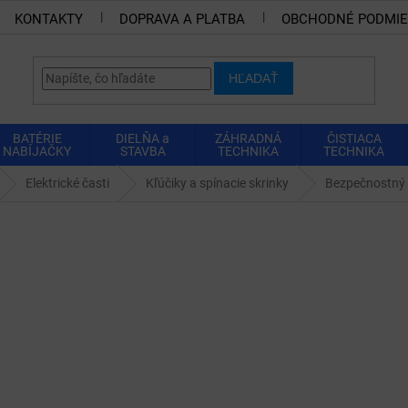
KONTAKTY
DOPRAVA A PLATBA
OBCHODNÉ PODMI
HĽADAŤ
BATÉRIE
DIELŇA a
ZÁHRADNÁ
ČISTIACA
NABÍJAČKY
STAVBA
TECHNIKA
TECHNIKA
Elektrické časti
Kľúčiky a spínacie skrinky
Bezpečnostný 