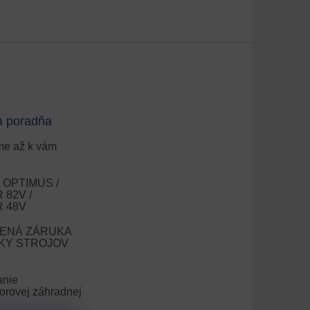
a poradňa
e až k vám
OPTIMUS /
82V /
 48V
ENÁ ZÁRUKA
OKY STROJOV
anie
orovej záhradnej