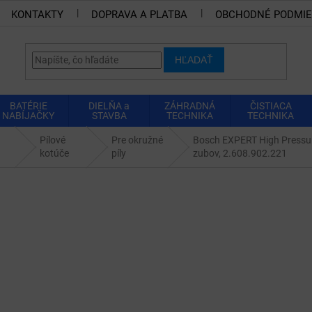
KONTAKTY
DOPRAVA A PLATBA
OBCHODNÉ PODMI
HĽADAŤ
BATÉRIE
DIELŇA a
ZÁHRADNÁ
ČISTIACA
NABÍJAČKY
STAVBA
TECHNIKA
TECHNIKA
Pílové
Pre okružné
Bosch EXPERT High Pressur
kotúče
píly
zubov, 2.608.902.221