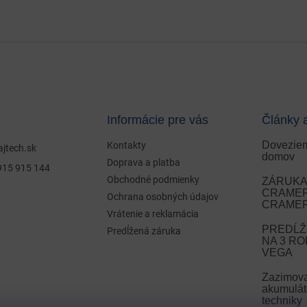
Informácie pre vás
Články 
Doveziem
Kontakty
ajtech.sk
domov
Doprava a platba
915 915 144
Obchodné podmienky
ZÁRUKA 
CRAMER 
Ochrana osobných údajov
CRAMER
Vrátenie a reklamácia
PREDĹŽ
Predĺžená záruka
NA 3 R
VEGA
Zazimov
akumulát
techniky