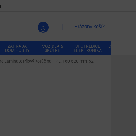
ENKY
OCHRANA OSOBNÝCH ÚDAJOV
VRÁTENIE A REK
NÁKUPNÝ
Prázdny košík
KOŠÍK
ZÁHRADA
VOZIDLÁ a
SPOTREBIČE
DOMÁCNOSŤ
DOM HOBBY
SKÚTRE
ELEKTRONIKA
e Laminate Pílový kotúč na HPL, 160 x 20 mm, 52