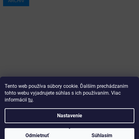
ARCHÍV
Tento web používa súbory cookie. Ďalším prechádzaním
tohto webu vyjadrujete súhlas s ich používaním. Viac
informácií
tu
.
Vytvoril Shoptet
Nastavenie
Copyright 2026
ajtech
. Všetky práva vyhradené.
Upraviť
Odmietnuť
Súhlasím
nastavenie cookies