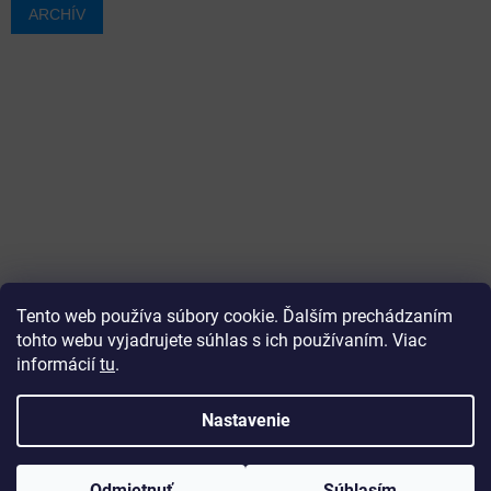
ARCHÍV
Tento web používa súbory cookie. Ďalším prechádzaním
tohto webu vyjadrujete súhlas s ich používaním. Viac
informácií
tu
.
Vytvoril Shoptet
Nastavenie
Copyright 2026
ajtech
. Všetky práva vyhradené.
Upraviť
Odmietnuť
Súhlasím