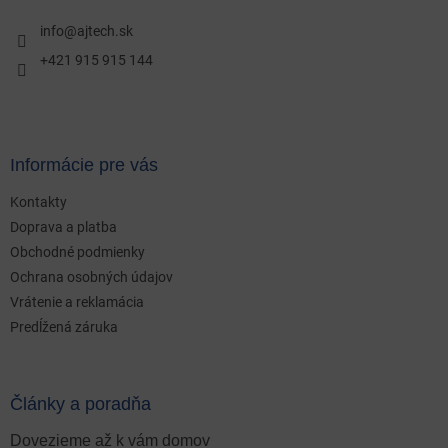
t
i
info
@
ajtech.sk
e
+421 915 915 144
Informácie pre vás
Kontakty
Doprava a platba
Obchodné podmienky
Ochrana osobných údajov
Vrátenie a reklamácia
Predĺžená záruka
Články a poradňa
Dovezieme až k vám domov