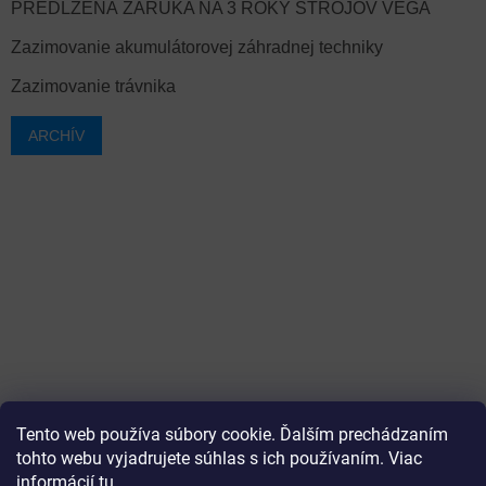
PREDĹŽENÁ ZÁRUKA NA 3 ROKY STROJOV VEGA
Zazimovanie akumulátorovej záhradnej techniky
Zazimovanie trávnika
ARCHÍV
Tento web používa súbory cookie. Ďalším prechádzaním
tohto webu vyjadrujete súhlas s ich používaním. Viac
informácií
tu
.