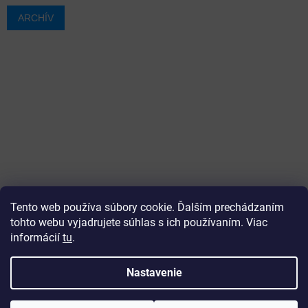
ARCHÍV
Tento web používa súbory cookie. Ďalším prechádzaním
tohto webu vyjadrujete súhlas s ich používaním. Viac
informácií
tu
.
Vytvoril Shoptet
Nastavenie
Copyright 2026
ajtech
. Všetky práva vyhradené.
Upraviť