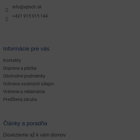
t
i
info
@
ajtech.sk
e
+421 915 915 144
Informácie pre vás
Kontakty
Doprava a platba
Obchodné podmienky
Ochrana osobných údajov
Vrátenie a reklamácia
Predĺžená záruka
Články a poradňa
Dovezieme až k vám domov