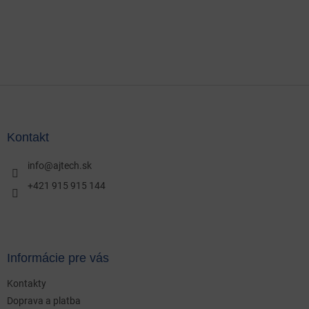
Z
á
p
ä
Kontakt
t
i
info
@
ajtech.sk
e
+421 915 915 144
Informácie pre vás
Kontakty
Doprava a platba