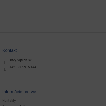
Z
á
p
ä
Kontakt
t
i
info
@
ajtech.sk
e
+421 915 915 144
Informácie pre vás
Kontakty