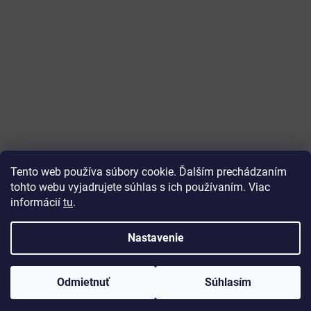
Tento web používa súbory cookie. Ďalším prechádzaním
tohto webu vyjadrujete súhlas s ich používaním. Viac
informácií
tu
.
Vytvoril Shoptet
Nastavenie
Copyright 2026
ajtech
. Všetky práva vyhradené.
Upraviť
Odmietnuť
Súhlasím
nastavenie cookies