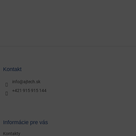
Z
á
p
ä
Kontakt
t
i
info
@
ajtech.sk
e
+421 915 915 144
Informácie pre vás
Kontakty