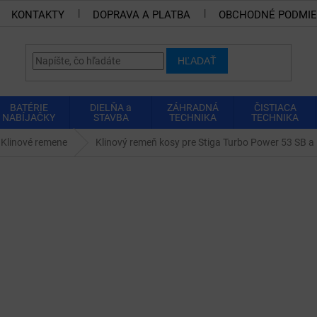
KONTAKTY
DOPRAVA A PLATBA
OBCHODNÉ PODMI
HĽADAŤ
BATÉRIE
DIELŇA a
ZÁHRADNÁ
ČISTIACA
NABÍJAČKY
STAVBA
TECHNIKA
TECHNIKA
Klinové remene
Klinový remeň kosy pre Stiga Turbo Power 53 SB a 