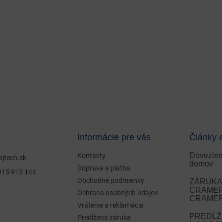
Informácie pre vás
Články 
Doveziem
Kontakty
ajtech.sk
domov
Doprava a platba
915 915 144
Obchodné podmienky
ZÁRUKA 
CRAMER 
Ochrana osobných údajov
CRAMER
Vrátenie a reklamácia
PREDĹŽ
Predĺžená záruka