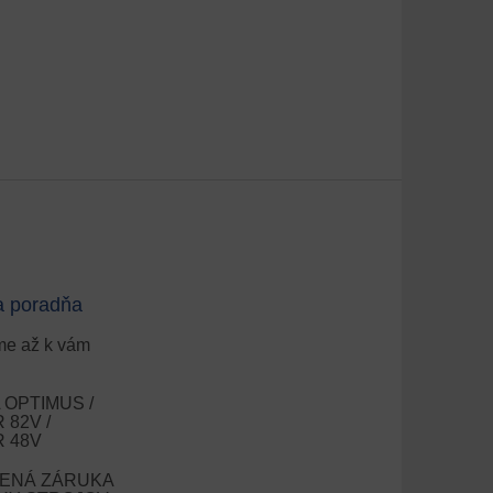
a poradňa
e až k vám
OPTIMUS /
82V /
 48V
ENÁ ZÁRUKA