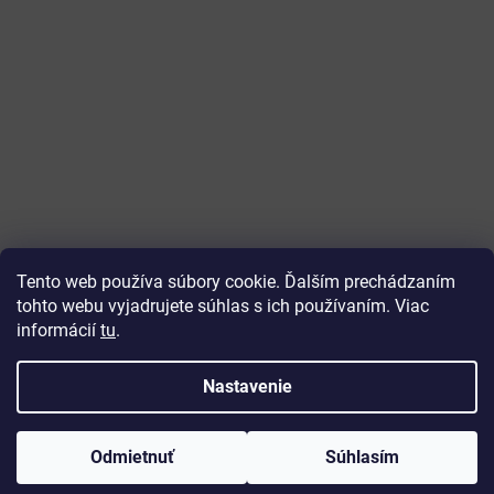
Tento web používa súbory cookie. Ďalším prechádzaním
tohto webu vyjadrujete súhlas s ich používaním. Viac
informácií
tu
.
Vytvoril Shoptet
Nastavenie
Copyright 2026
ajtech
. Všetky práva vyhradené.
Upraviť
Odmietnuť
Súhlasím
nastavenie cookies