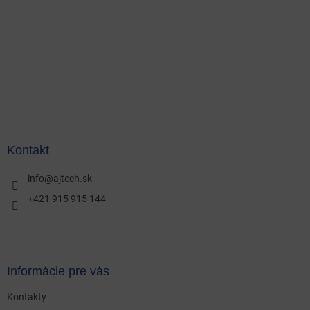
Z
á
p
ä
Kontakt
t
i
info
@
ajtech.sk
e
+421 915 915 144
Informácie pre vás
Kontakty