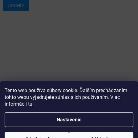
ARCHÍV
Tento web používa súbory cookie. Ďalším prechádzaním
tohto webu vyjadrujete súhlas s ich používaním. Viac
informácií
tu
.
Vytvoril Shoptet
Nastavenie
Copyright 2026
ajtech
. Všetky práva vyhradené.
Upraviť