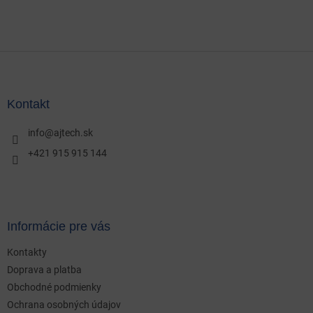
Z
á
p
ä
Kontakt
t
i
info
@
ajtech.sk
e
+421 915 915 144
Informácie pre vás
Kontakty
Doprava a platba
Obchodné podmienky
Ochrana osobných údajov