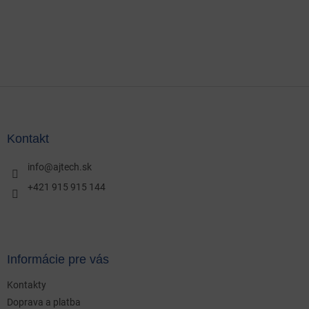
Z
á
p
ä
Kontakt
t
i
info
@
ajtech.sk
e
+421 915 915 144
Informácie pre vás
Kontakty
Doprava a platba