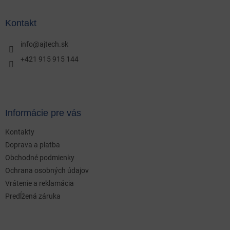
á
p
ä
Kontakt
t
i
info
@
ajtech.sk
e
+421 915 915 144
Informácie pre vás
Kontakty
Doprava a platba
Obchodné podmienky
Ochrana osobných údajov
Vrátenie a reklamácia
Predĺžená záruka