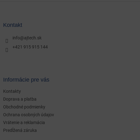
Z
á
p
ä
Kontakt
t
i
info
@
ajtech.sk
e
+421 915 915 144
Informácie pre vás
Kontakty
Doprava a platba
Obchodné podmienky
Ochrana osobných údajov
Vrátenie a reklamácia
Predĺžená záruka