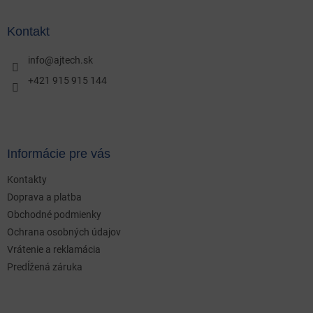
á
p
ä
Kontakt
t
i
info
@
ajtech.sk
e
+421 915 915 144
Informácie pre vás
Kontakty
Doprava a platba
Obchodné podmienky
Ochrana osobných údajov
Vrátenie a reklamácia
Predĺžená záruka