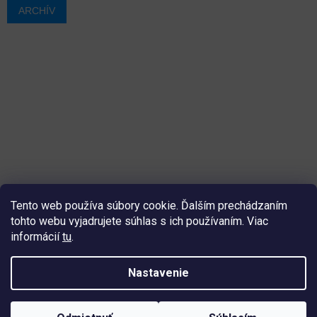
ARCHÍV
Tento web používa súbory cookie. Ďalším prechádzaním
tohto webu vyjadrujete súhlas s ich používaním. Viac
informácií
tu
.
Vytvoril Shoptet
Nastavenie
Copyright 2026
ajtech
. Všetky práva vyhradené.
Upraviť