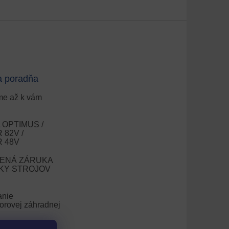
a poradňa
e až k vám
OPTIMUS /
82V /
 48V
ENÁ ZÁRUKA
OKY STROJOV
anie
orovej záhradnej