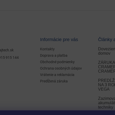
Informácie pre vás
Články 
Doveziem
Kontakty
ajtech.sk
domov
Doprava a platba
915 915 144
Obchodné podmienky
ZÁRUKA 
CRAMER 
Ochrana osobných údajov
CRAMER
Vrátenie a reklamácia
PREDĹŽ
Predĺžená záruka
NA 3 R
VEGA
Zazimov
akumulát
techniky