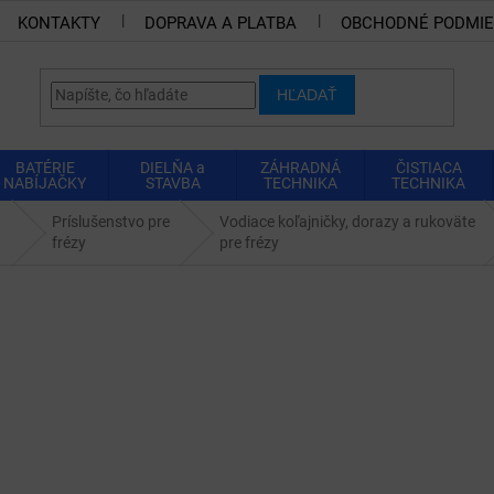
KONTAKTY
DOPRAVA A PLATBA
OBCHODNÉ PODMI
HĽADAŤ
BATÉRIE
DIELŇA a
ZÁHRADNÁ
ČISTIACA
NABÍJAČKY
STAVBA
TECHNIKA
TECHNIKA
Príslušenstvo pre
Vodiace koľajničky, dorazy a rukoväte
frézy
pre frézy