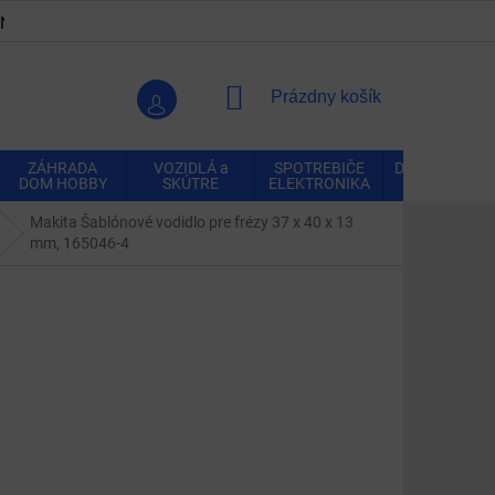
ENKY
OCHRANA OSOBNÝCH ÚDAJOV
VRÁTENIE A REK
NÁKUPNÝ
Prázdny košík
KOŠÍK
ZÁHRADA
VOZIDLÁ a
SPOTREBIČE
DOMÁCNOSŤ
DOM HOBBY
SKÚTRE
ELEKTRONIKA
Makita Šablónové vodidlo pre frézy 37 x 40 x 13
mm, 165046-4