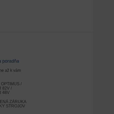
a poradňa
e až k vám
OPTIMUS /
82V /
 48V
ENÁ ZÁRUKA
OKY STROJOV