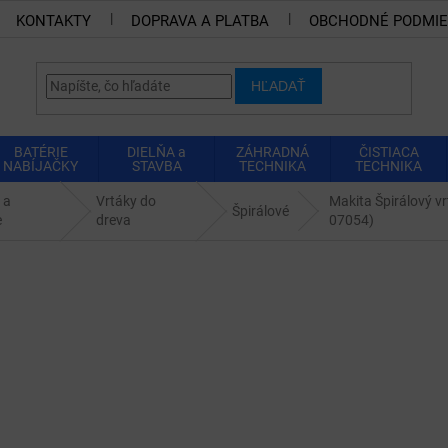
KONTAKTY
DOPRAVA A PLATBA
OBCHODNÉ PODMI
HĽADAŤ
BATÉRIE
DIELŇA a
ZÁHRADNÁ
ČISTIACA
NABÍJAČKY
STAVBA
TECHNIKA
TECHNIKA
 a
Vrtáky do
Makita Špirálový v
Špirálové
e
dreva
07054)