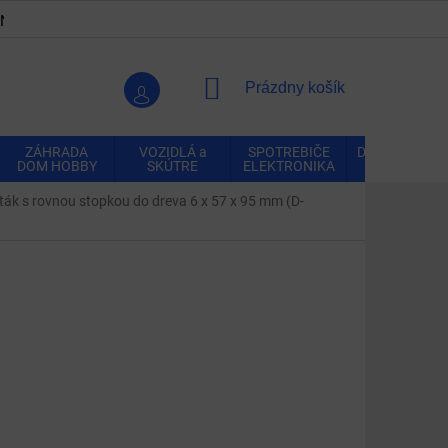
ENKY
OCHRANA OSOBNÝCH ÚDAJOV
VRÁTENIE A REK
NÁKUPNÝ
Prázdny košík
KOŠÍK
ZÁHRADA
VOZIDLÁ a
SPOTREBIČE
DOMÁCNOSŤ
DOM HOBBY
SKÚTRE
ELEKTRONIKA
rták s rovnou stopkou do dreva 6 x 57 x 95 mm (D-