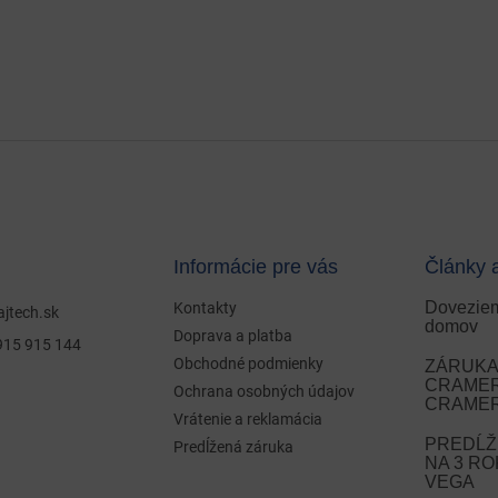
Informácie pre vás
Články 
Doveziem
Kontakty
ajtech.sk
domov
Doprava a platba
915 915 144
Obchodné podmienky
ZÁRUKA 
CRAMER 
Ochrana osobných údajov
CRAMER
Vrátenie a reklamácia
PREDĹŽ
Predĺžená záruka
NA 3 R
VEGA