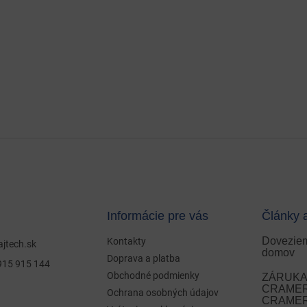
Informácie pre vás
Články 
Doveziem
Kontakty
ajtech.sk
domov
Doprava a platba
915 915 144
Obchodné podmienky
ZÁRUKA 
CRAMER 
Ochrana osobných údajov
CRAMER