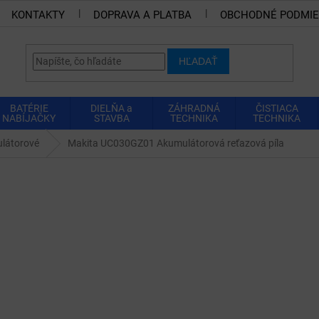
KONTAKTY
DOPRAVA A PLATBA
OBCHODNÉ PODMI
HĽADAŤ
BATÉRIE
DIELŇA a
ZÁHRADNÁ
ČISTIACA
NABÍJAČKY
STAVBA
TECHNIKA
TECHNIKA
látorové
Makita UC030GZ01 Akumulátorová reťazová píla