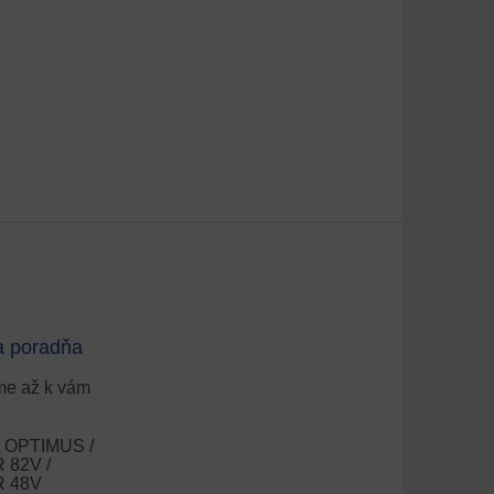
a poradňa
e až k vám
OPTIMUS /
82V /
 48V