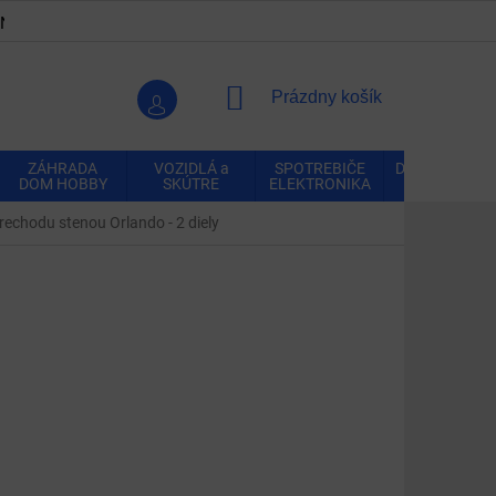
ENKY
OCHRANA OSOBNÝCH ÚDAJOV
VRÁTENIE A REK
NÁKUPNÝ
Prázdny košík
KOŠÍK
ZÁHRADA
VOZIDLÁ a
SPOTREBIČE
DOMÁCNOSŤ
DOM HOBBY
SKÚTRE
ELEKTRONIKA
echodu stenou Orlando - 2 diely