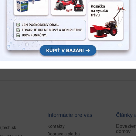
Informácie pre vás
Články 
Doveziem
Kontakty
ajtech.sk
domov
Doprava a platba