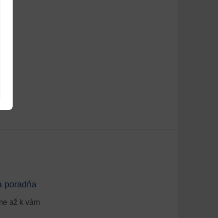
a poradňa
e až k vám