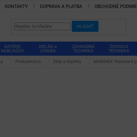
KONTAKTY
DOPRAVA A PLATBA
OBCHODNÉ PODMI
HĽADAŤ
BATÉRIE
DIELŇA a
ZÁHRADNÁ
ČISTIACA
NABÍJAČKY
STAVBA
TECHNIKA
TECHNIKA
ky
Príslušenstvo
Diely a doplnky
MARIMEX Tesnenie k pr