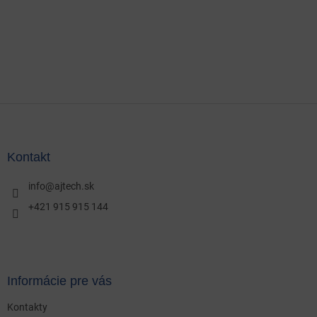
Z
á
p
ä
Kontakt
t
i
info
@
ajtech.sk
e
+421 915 915 144
Informácie pre vás
Kontakty