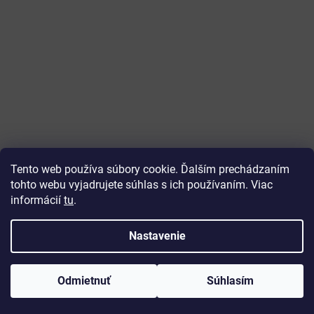
Tento web používa súbory cookie. Ďalším prechádzaním
tohto webu vyjadrujete súhlas s ich používaním. Viac
informácií
tu
.
Vytvoril Shoptet
Nastavenie
Copyright 2026
ajtech
. Všetky práva vyhradené.
Upraviť
Odmietnuť
Súhlasím
nastavenie cookies