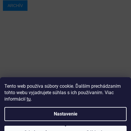
ARCHÍV
Tento web používa súbory cookie. Ďalším prechádzaním
tohto webu vyjadrujete súhlas s ich používaním. Viac
informácií
tu
.
Vytvoril Shoptet
Nastavenie
Copyright 2026
ajtech
. Všetky práva vyhradené.
Upraviť