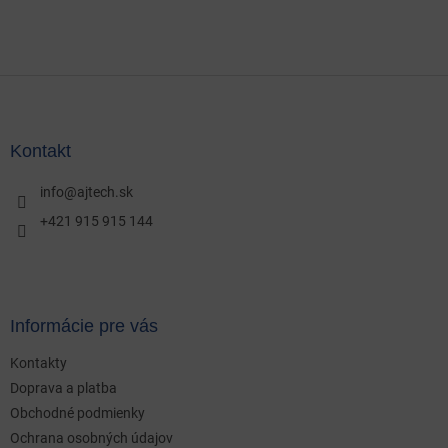
Z
á
p
ä
Kontakt
t
i
info
@
ajtech.sk
e
+421 915 915 144
Informácie pre vás
Kontakty
Doprava a platba
Obchodné podmienky
Ochrana osobných údajov