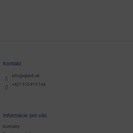
Z
á
p
ä
Kontakt
t
i
info
@
ajtech.sk
e
+421 915 915 144
Informácie pre vás
Kontakty