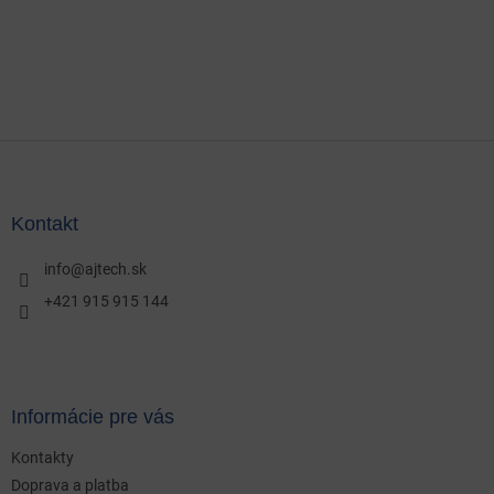
Z
á
p
ä
Kontakt
t
i
info
@
ajtech.sk
e
+421 915 915 144
Informácie pre vás
Kontakty
Doprava a platba