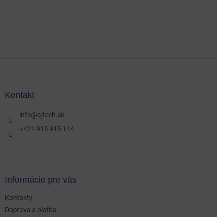
Z
á
p
ä
Kontakt
t
i
info
@
ajtech.sk
e
+421 915 915 144
Informácie pre vás
Kontakty
Doprava a platba