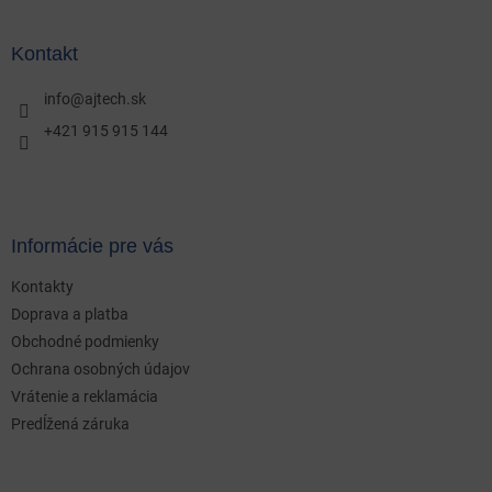
á
p
ä
Kontakt
t
i
info
@
ajtech.sk
e
+421 915 915 144
Informácie pre vás
Kontakty
Doprava a platba
Obchodné podmienky
Ochrana osobných údajov
Vrátenie a reklamácia
Predĺžená záruka